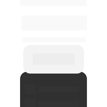
Ponte Rolante Apoiada (PRCA): 
Ideal para 
instalações robustas. Oferece capacidade de carga de 
até 
15 toneladas 
com vão máximo de 
24 metros
.
Características Técnicas
Estrutura em perfil “I” laminado 
ou soldado.
União aparafusada para 
facilidade na montagem e 