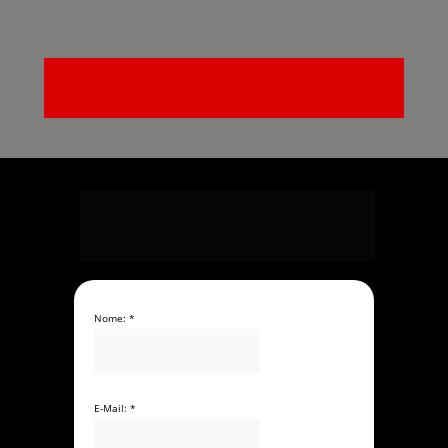
negócio.
Quero mais agilidade e segurança!
Solicite seu orçamento com rapidez! 
As informações abaixo nos ajudam a analisar seu 
projeto e enviar um orçamento personalizado de 
forma ainda mais ágil.
Nome: *
E-Mail: *