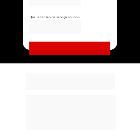
Qual a tensão de serviço no local? *
Quero um orçamento agora!
Otimize o 
tempo 
e 
aumente a 
segurança
!
As Pontes Rolantes Convencionais da 
Duren são projetadas e fabricadas 
conforme as normas 
NBR 8400
e 
FEM 
9901
. Contamos com dois modelos para 
atender às diferentes necessidades do 
seu projeto: